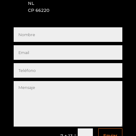
NL
CP 66220
Enviar
=
7 + 13