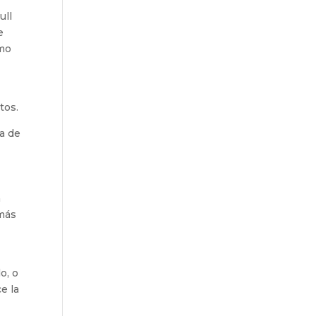
ull
e
smo
tos.
ra de
n
más
o, o
e la