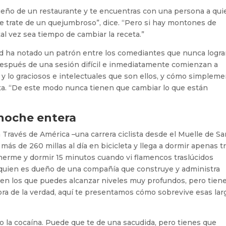
dueño de un restaurante y te encuentras con una persona a qui
e trate de un quejumbroso”, dice. “Pero si hay montones de
tal vez sea tiempo de cambiar la receta.”
ed ha notado un patrón entre los comediantes que nunca logr
 después de una sesión difícil e inmediatamente comienzan a
, y lo graciosos e intelectuales que son ellos, y cómo simplem
a. “De este modo nunca tienen que cambiar lo que están
 noche entera
 Través de América –una carrera ciclista desde el Muelle de Sa
más de 260 millas al día en bicicleta y llega a dormir apenas t
nerme y dormir 15 minutos cuando vi flamencos traslúcidos
, quien es dueño de una compañía que construye y administra
 en los que puedes alcanzar niveles muy profundos, pero tien
hora de la verdad, aquí te presentamos cómo sobrevive esas lar
 la cocaína. Puede que te de una sacudida, pero tienes que