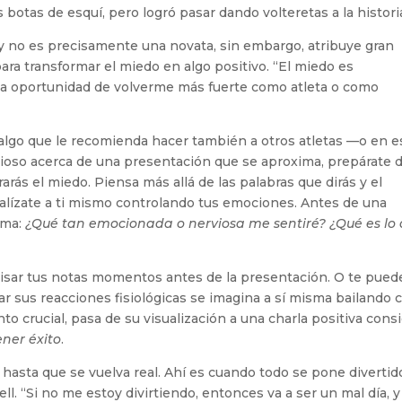
botas de esquí, pero logró pasar dando volteretas a la histori
 y no es precisamente una novata, sin embargo, atribuye gran
para transformar el miedo en algo positivo. “El miedo es
una oportunidad de volverme más fuerte como atleta o como
algo que le recomienda hacer también a otros atletas —o en e
vioso acerca de una presentación que se aproxima, prepárate 
s el miedo. Piensa más allá de las palabras que dirás y el
alízate a ti mismo controlando tus emociones. Antes de una
sma:
¿Qué tan emocionada o nerviosa me sentiré? ¿Qué es lo
evisar tus notas momentos antes de la presentación. O te pued
lar sus reacciones fisiológicas se imagina a sí misma bailando 
 crucial, pasa de su visualización a una charla positiva cons
ener éxito
.
 hasta que se vuelva real. Ahí es cuando todo se pone divertido
well. “Si no me estoy divirtiendo, entonces va a ser un mal día, 