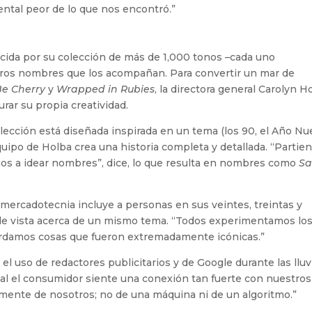
mental peor de lo que nos encontró.”
cida por su colección de más de 1,000 tonos –cada uno
ícaros nombres que los acompañan. Para convertir un mar de
Be Cherry
y
Wrapped in Rubies
, la directora general Carolyn H
rar su propia creatividad.
lección está diseñada inspirada en un tema (los 90, el Año N
equipo de Holba crea una historia completa y detallada. “Partie
os a idear nombres”, dice, lo que resulta en nombres como
Sa
mercadotecnia incluye a personas en sus veintes, treintas y
s de vista acerca de un mismo tema. “Todos experimentamos lo
ordamos cosas que fueron extremadamente icónicas.”
 el uso de redactores publicitarios y de Google durante las lluv
cual el consumidor siente una conexión tan fuerte con nuestros
lmente de nosotros; no de una máquina ni de un algoritmo.”