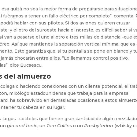
o esa quizá no sea la mejor forma de prepararse para situacion
i fuéramos a tener un fallo eléctrico por completo”, comenta. 
podrá hablar con sus pilotos. Si dos aviones quieren cruzar
e, y el otro del suroeste hacia el noreste, es difícil saber si v
 van a pasarse el uno al otro a tres millas de distancia –que e
aéreo. Así que mantienes la separación vertical mínima, que es
nto. Esto garantiza que, si tu pantalla se pone en blanco y t
 jamás chocarán entre ellos. “Lo llamamos control positivo.
las”, dice Bucsescu.
s del almuerzo
 colega o haciendo conexiones con un cliente potencial, el tra
enton, mixólogo estadounidense que trabaja para la empresa
icard, ha sobrevivido en demasiadas ocasiones a estos almuerz
tener tu cabeza en su lugar.
os largos –cocteles que tienen gran cantidad de algún mezclado
e un
gin and tonic
, un
Tom Collins
o un
Presbyterian
(whisky c