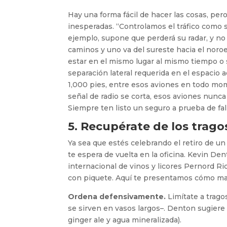
Hay una forma fácil de hacer las cosas, per
inesperadas. “Controlamos el tráfico como s
ejemplo, supone que perderá su radar, y no 
caminos y uno va del sureste hacia el noroest
estar en el mismo lugar al mismo tiempo o si
separación lateral requerida en el espacio 
1,000 pies, entre esos aviones en todo mome
señal de radio se corta, esos aviones nunca
Siempre ten listo un seguro a prueba de fal
5. Recupérate de los trago
Ya sea que estés celebrando el retiro de un
te espera de vuelta en la oficina. Kevin D
internacional de vinos y licores Pernord R
con piquete. Aquí te presentamos cómo man
Ordena defensivamente.
Limítate a trag
se sirven en vasos largos–. Denton sugier
ginger ale y agua mineralizada).