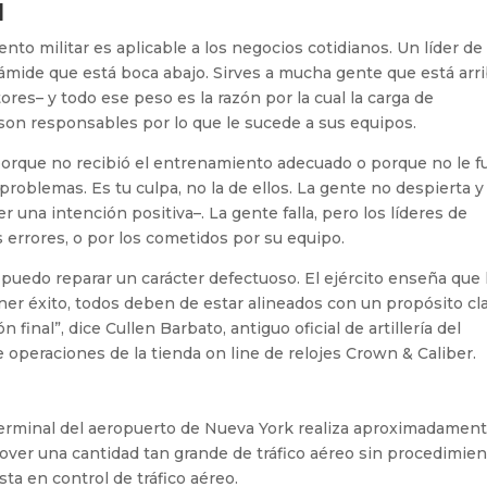
l
to militar es aplicable a los negocios cotidianos. Un líder de
ámide que está boca abajo. Sirves a mucha gente que está arr
tores– y todo ese peso es la razón por la cual la carga de
 son responsables por lo que le sucede a sus equipos.
 porque no recibió el entrenamiento adecuado o porque no le f
 problemas. Es tu culpa, no la de ellos. La gente no despierta y
 una intención positiva–. La gente falla, pero los líderes de
 errores, o por los cometidos por su equipo.
puedo reparar un carácter defectuoso. El ejército enseña que 
tener éxito, todos deben de estar alineados con un propósito cl
inal”, dice Cullen Barbato, antiguo oficial de artillería del
e operaciones de la tienda on line de relojes Crown & Caliber.
a terminal del aeropuerto de Nueva York realiza aproximadamen
ver una cantidad tan grande de tráfico aéreo sin procedimie
ta en control de tráfico aéreo.