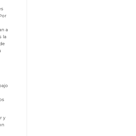
es
Por
an a
s la
 de
u
bajo
os
r y
on