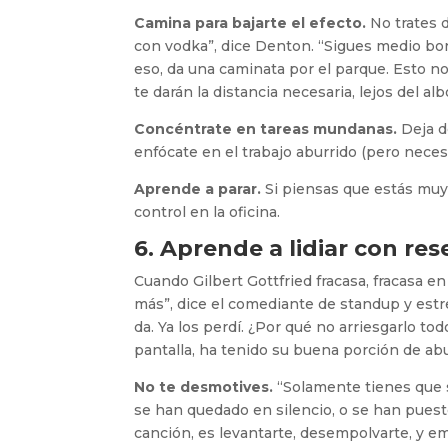
Camina para bajarte el efecto.
No trates 
con vodka”, dice Denton. “Sigues medio bo
eso, da una caminata por el parque. Esto n
te darán la distancia necesaria, lejos del al
Concéntrate en tareas mundanas.
Deja d
enfócate en el trabajo aburrido (pero nece
Aprende a parar.
Si piensas que estás muy 
control en la oficina.
6. Aprende a lidiar con re
Cuando Gilbert Gottfried fracasa, fracasa en 
más”, dice el comediante de standup y est
da. Ya los perdí. ¿Por qué no arriesgarlo to
pantalla, ha tenido su buena porción de ab
No te desmotives.
“Solamente tienes que 
se han quedado en silencio, o se han puesto
canción, es levantarte, desempolvarte, y e