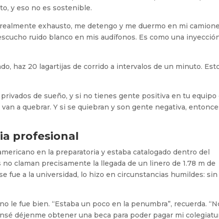
o, y eso no es sostenible.
o realmente exhausto, me detengo y me duermo en mi camion
escucho ruido blanco en mis audífonos. Es como una inyecció
ado, haz 20 lagartijas de corrido a intervalos de un minuto. Est
 privados de sueño, y si no tienes gente positiva en tu equipo
 van a quebrar. Y si se quiebran y son gente negativa, entonce
ia profesional
americano en la preparatoria y estaba catalogado dentro del
s no claman precisamente la llegada de un linero de 1.78 m de
e fue a la universidad, lo hizo en circunstancias humildes: sin
 no le fue bien. “Estaba un poco en la penumbra”, recuerda. “N
ensé déjenme obtener una beca para poder pagar mi colegiatur