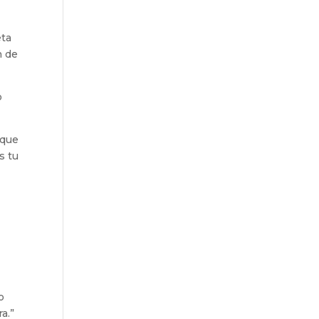
eta
n de
o
 que
s tu
o
a.”