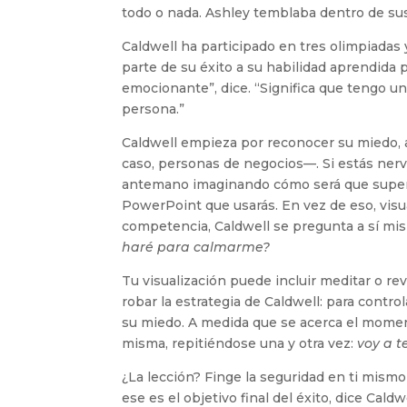
todo o nada. Ashley temblaba dentro de sus 
Caldwell ha participado en tres olimpiadas
parte de su éxito a su habilidad aprendida 
emocionante”, dice. “Significa que tengo 
persona.”
Caldwell empieza por reconocer su miedo, 
caso, personas de negocios—. Si estás ner
antemano imaginando cómo será que superará
PowerPoint que usarás. En vez de eso, visu
competencia, Caldwell se pregunta a sí mi
haré para calmarme?
Tu visualización puede incluir meditar o r
robar la estrategia de Caldwell: para contro
su miedo. A medida que se acerca el momento
misma, repitiéndose una y otra vez:
voy a t
¿La lección? Finge la seguridad en ti mismo
ese es el objetivo final del éxito, dice Cald