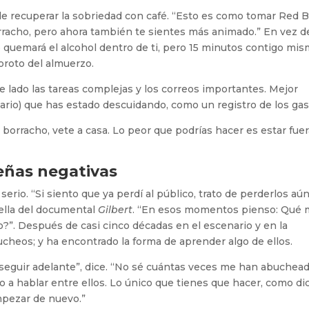
de recuperar la sobriedad con café. “Esto es como tomar Red B
rracho, pero ahora también te sientes más animado.” En vez d
o quemará el alcohol dentro de ti, pero 15 minutos contigo mi
boroto del almuerzo.
e lado las tareas complejas y los correos importantes. Mejor
sario) que has estado descuidando, como un registro de los gas
borracho, vete a casa. Lo peor que podrías hacer es estar fue
señas negativas
serio. “Si siento que ya perdí al público, trato de perderlos aú
rella del documental
Gilbert
. “En esos momentos pienso: Qué 
do?”. Después de casi cinco décadas en el escenario y en la
ucheos; y ha encontrado la forma de aprender algo de ellos.
seguir adelante”, dice. “No sé cuántas veces me han abuchead
 a hablar entre ellos. Lo único que tienes que hacer, como dic
mpezar de nuevo.”