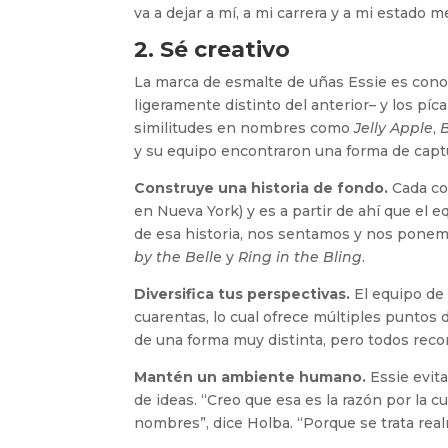
va a dejar a mí, a mi carrera y a mi estado 
2. Sé creativo
La marca de esmalte de uñas Essie es cono
ligeramente distinto del anterior– y los p
similitudes en nombres como
Jelly Apple
,
y su equipo encontraron una forma de captu
Construye una historia de fondo.
Cada co
en Nueva York) y es a partir de ahí que el 
de esa historia, nos sentamos y nos ponem
by the Bell
e y
Ring in the Bling
.
Diversifica tus perspectivas.
El equipo de 
cuarentas, lo cual ofrece múltiples punto
de una forma muy distinta, pero todos rec
Mantén un ambiente humano.
Essie evita
de ideas. “Creo que esa es la razón por la 
nombres”, dice Holba. “Porque se trata rea