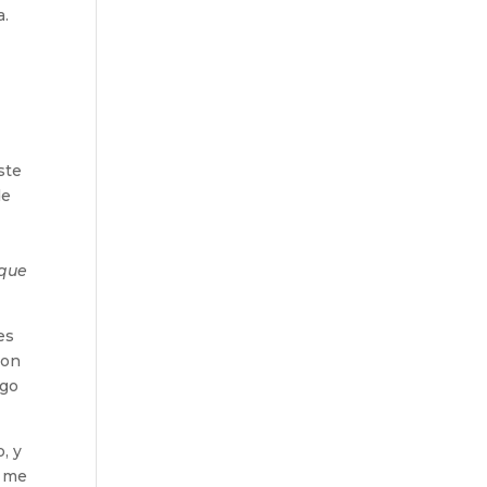
a.
ste
de
 que
es
con
igo
, y
y me