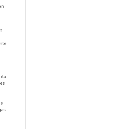
en
an
ente
nta
res
es
gas