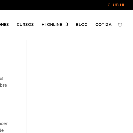
CLUB HI
ONES
CURSOS
HI ONLINE
BLOG
COTIZA
os
obre
acer
de