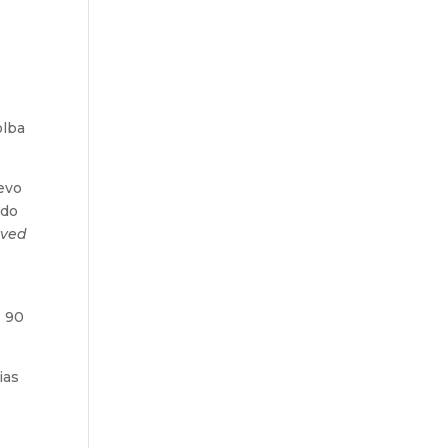
olba
uevo
ndo
ved
s 90
ias