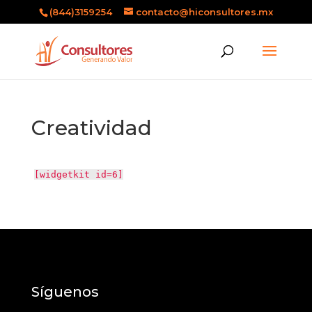
(844)3159254
contacto@hiconsultores.mx
Creatividad
[widgetkit id=6]
Síguenos