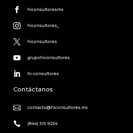

hiconsultoresmx

hiconsultores_

hiconsultores

grupohiconsultores

hi-consultores
Contáctanos

contacto@hiconsultores.mx

(844) 315 9254