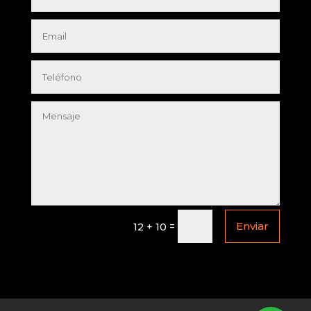
Enviar
=
12 + 10